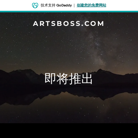
技术支持
GoDaddy
|
创建您的免费网站
ARTSBOSS.COM
即将推出